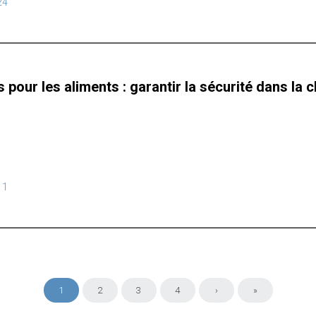
24
 pour les aliments : garantir la sécurité dans la
11
1
2
3
4
›
»