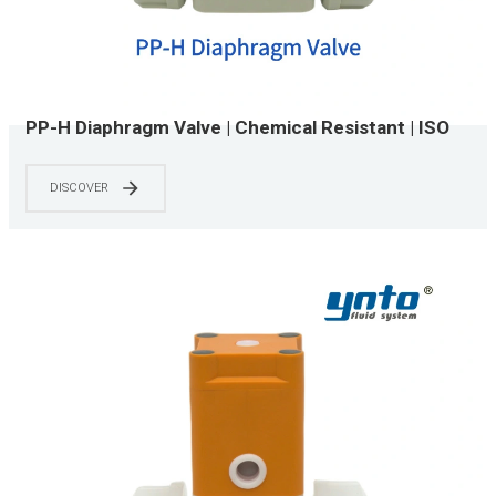
PP-H Diaphragm Valve | Chemical Resistant | ISO
15874 & NSF/ANSI 61 Certified | 0-150 PSI | Water
Treatment & Chemical Processing Systems
DISCOVER