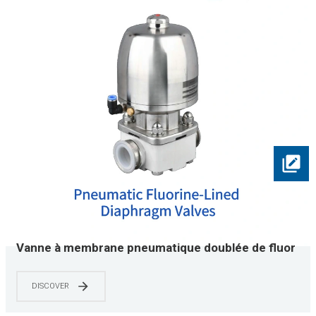
Vanne à membrane pneumatique doublée de fluor
| Doublé de PTFE | Conforme à l’ASME BPE | Qualité
chimique et semi-conducteur | 0 à 150 PSI
DISCOVER