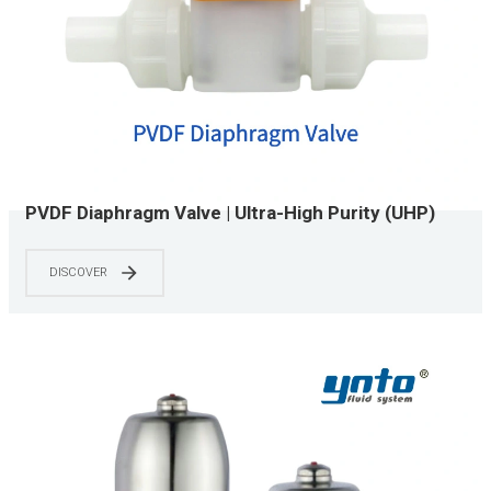
PVDF Diaphragm Valve | Ultra-High Purity (UHP)
Grade | CIP/SIP Capable | 0-150 PSI | Chemical &
Semiconductor Applications
DISCOVER