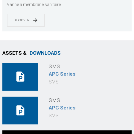
3-A/EHEDG | Industrie pharmaceutique et
Vanne à membrane sanitaire
alimentaire | Prêt pour CIP/SIP | Conforme à
l’ASME BPE
DISCOVER
ASSETS &
DOWNLOADS
SMS
APC Series
SMS
SMS
APC Series
SMS