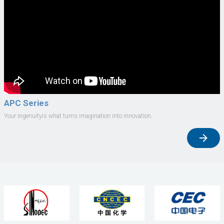
APC Series
Your ingenuityis what turns imagination into innovation.