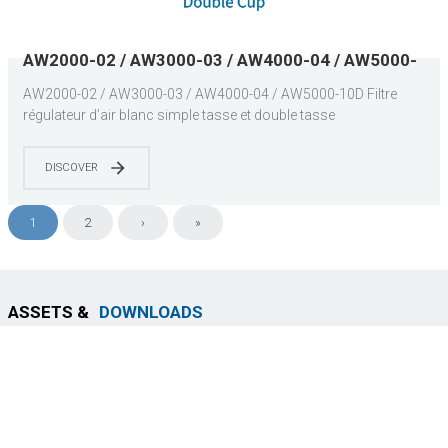
AW2000-02 / AW3000-03 / AW4000-04 / AW5000-
10D Filtre régulateur d’air blanc simple tasse et
AW2000-02 / AW3000-03 / AW4000-04 / AW5000-10D Filtre
double tasse
régulateur d’air blanc simple tasse et double tasse
DISCOVER
1
2
›
»
ASSETS &
DOWNLOADS
SMS
APC Series
SMS