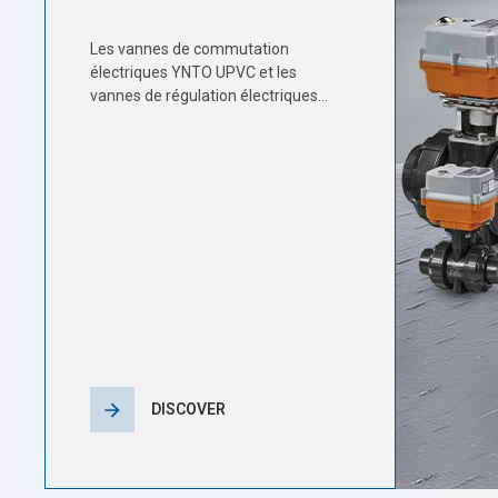
Les vannes de commutation
électriques YNTO UPVC et les
vannes de régulation électriques
YNTO UPVC présentent des
performances exceptionnelles dans
le processus de brunissage de la
couche interne des cartes de circuits
imprimés (PCB). Voici une
description technique détaillée :
DISCOVER