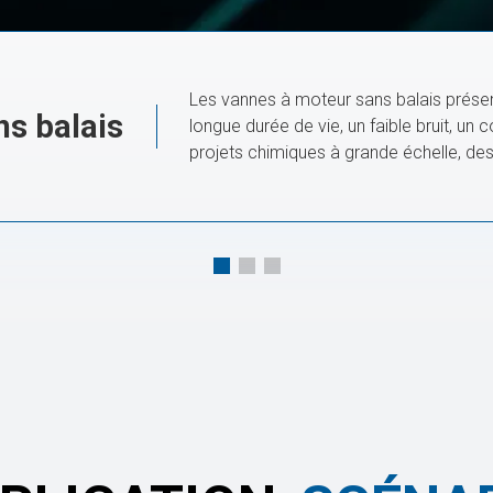
Les vannes à moteur sans balais présen
ns balais
longue durée de vie, un faible bruit, un
projets chimiques à grande échelle, des
contrôler les procédés critiques. Ils m
des environnements à haute températur
continu sur la chaîne de production et 
d’équipement.