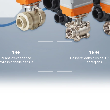
19+
159+
19 ans d’expérience
Desservi dans plus de 15
rofessionnelle dans le
et régions
aine de l’automatisation
des vannes