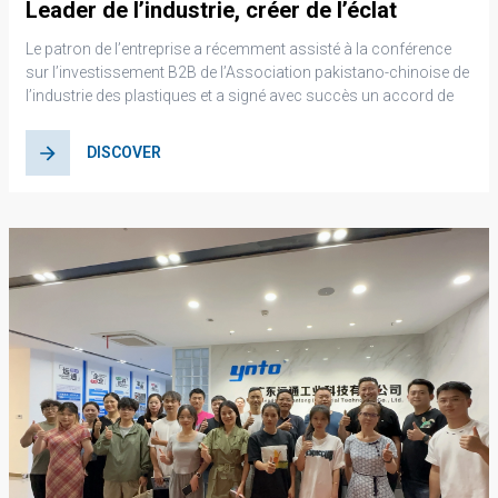
Leader de l’industrie, créer de l’éclat
ensemble : la force et la responsabilité de
Le patron de l’entreprise a récemment assisté à la conférence
Yuantong Industrial Technology
sur l’investissement B2B de l’Association pakistano-chinoise de
l’industrie des plastiques et a signé avec succès un accord de
coopération avec le ministère pakistanais du Commerce
DISCOVER