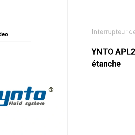
Interrupteur d
deo
YNTO APL230
étanche