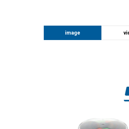
image
vi