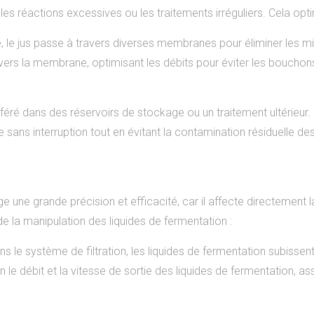
s réactions excessives ou les traitements irréguliers. Cela optimi
ire, le jus passe à travers diverses membranes pour éliminer les m
avers la membrane, optimisant les débits pour éviter les bouc
t transféré dans des réservoirs de stockage ou un traitement ulté
de sans interruption tout en évitant la contamination résiduelle de
e une grande précision et efficacité, car il affecte directement 
e la manipulation des liquides de fermentation :
ans le système de filtration, les liquides de fermentation subisse
le débit et la vitesse de sortie des liquides de fermentation, as