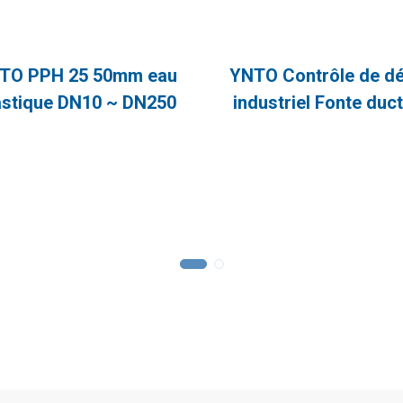
TO PPH 25 50mm eau
YNTO Contrôle de dé
astique DN10 ~ DN250
industriel Fonte duct
e double union vanne à
Joint bidirectionnel
e pvc industriel Vanne à
coupure rapide de la 
robinets à boisseau sphérique
La vanne papillon pneumati
bille pneumatique
papillon pneumatique
umatiques en plastique sont
joint souple (D671X) est conç
acier inoxydable
s, résistants à la corrosion et
un fonctionnement rapide, 
une excellente résistance au
d’une structure compacte et
llissement. Ils sont largement
design innovant. Avec sa petite 
s dans diverses industries telles
son poids léger et son étanc
 protection de l’environnement,
bidirectionnelle fiable, il est id
le traitement de l’eau, les
diverses applications industri
ements PCB, la galvanoplastie,
notamment l’alimentation,
industrie chimique, les semi-
protection de l’environnement