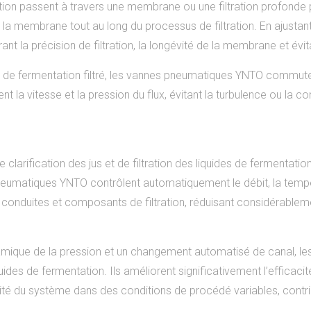
tion passent à travers une membrane ou une filtration profonde p
la membrane tout au long du processus de filtration. En ajustant
ant la précision de filtration, la longévité de la membrane et é
uide de fermentation filtré, les vannes pneumatiques YNTO commute
 la vitesse et la pression du flux, évitant la turbulence ou la c
 clarification des jus et de filtration des liquides de fermentat
neumatiques YNTO contrôlent automatiquement le débit, la tempé
s conduites et composants de filtration, réduisant considérableme
ynamique de la pression et un changement automatisé de canal, 
liquides de fermentation. Ils améliorent significativement l’efficaci
ité du système dans des conditions de procédé variables, contrib