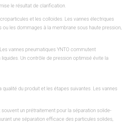
se le résultat de clarification.
icroparticules et les colloïdes. Les vannes électriques
hons ou les dommages à la membrane sous haute pression,
rieur. Les vannes pneumatiques YNTO commutent
s liquides. Un contrôle de pression optimisé évite la
la qualité du produit et les étapes suivantes. Les vannes
nt souvent un prétraitement pour la séparation solide-
surant une séparation efficace des particules solides,