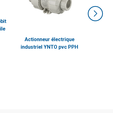
bit
ile
 à
Actionneur électrique
vanne
industriel YNTO pvc PPH
que à
 en
Vanne à bille électrique 2
ue pour
voies DN10-DN250 Tension
dotée
Le robinet à boisseau sphérique
personnalisée
 d’un
électrique en plastique à double effet
taille,
est léger, très résistant à la corrosion
héité
et incorpore des absorbeurs d’UV et
éal pour
des antioxydants dans ses matières
elles,
premières pour améliorer la
 la
résistance aux intempéries et la
 et le