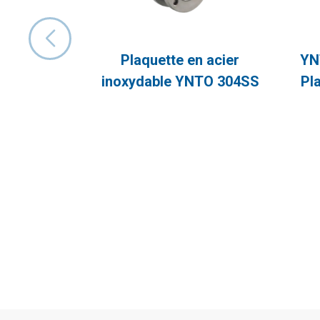
Plaquette en acier
YN
inoxydable YNTO 304SS
Pl
316SS Vanne à bille
Voi
électrique à 2 voies de type
bill
Le robinet à boisseau sphérique
Les 
mince pour 24VDC 220VAC
mince électrique est compact, léger
pne
380VAC
et facile à installer. Son siège de
léger
soupape d’étanchéité élastique
ont 
assure une étanchéité fiable et une
viei
utilisation facile. Adapté à divers
utilisé
supports tels que l’eau, la vapeur,
que la
l’huile, l’acide nitrique, les milieux
oxydants et l’urée, il est largement
équip
utilisé dans la fabrication du papier,
l’