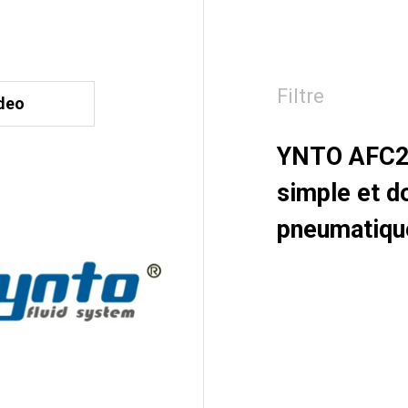
Filtre
deo
YNTO AFC200
simple et d
pneumatiqu