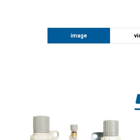
image
vi