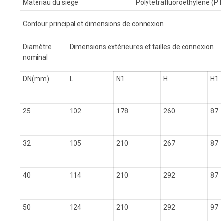
Matériau du siège
Polytétrafluoroéthylène (PT
Contour principal et dimensions de connexion
Diamètre
Dimensions extérieures et tailles de connexion
nominal
DN(mm)
L
N1
H
H1
25
102
178
260
87
32
105
210
267
87
40
114
210
292
87
50
124
210
292
97