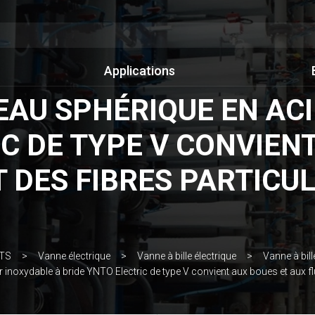
Applications
SEAU SPHÉRIQUE EN AC
C DE TYPE V CONVIEN
 DES FIBRES PARTICUL
TS
Vanne électrique
Vanne à bille électrique
Vanne à bill
 inoxydable à bride YNTO Electric de type V convient aux boues et aux fl