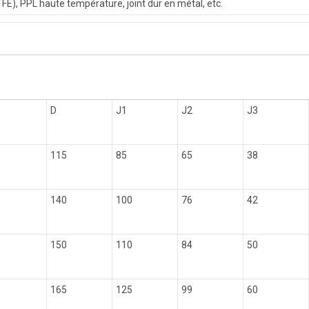
FE), PPL haute température, joint dur en métal, etc.
D
J1
J2
J3
115
85
65
38
140
100
76
42
150
110
84
50
165
125
99
60