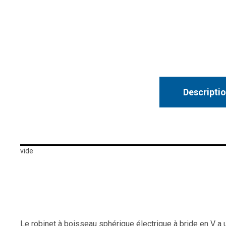
Descripti
vide
Le robinet à boisseau sphérique électrique à bride en V a u