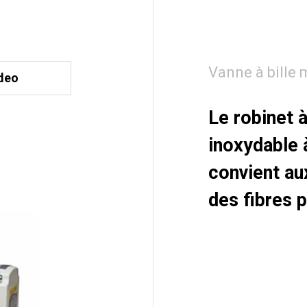
Vanne à bille 
deo
Le robinet 
inoxydable 
convient au
des fibres p