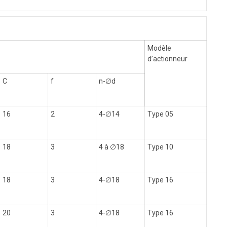
Modèle
d’actionneur
C
f
n-
∅
d
16
2
4-
∅
14
Type 05
18
3
4 à
∅
18
Type 10
18
3
4-
∅
18
Type 16
20
3
4-
∅
18
Type 16