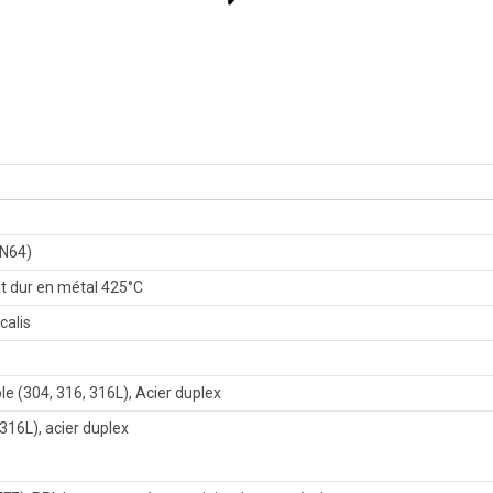
PN64)
nt dur en métal 425°C
calis
le (304, 316, 316L), Acier duplex
 316L), acier duplex