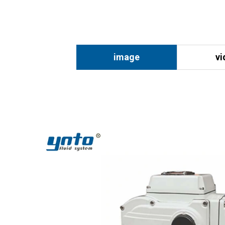
image
vi