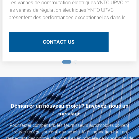
Les vannes de commutation électriques YNTO UPVC et
les vannes de régulation électriques YNTO UPVC
présentent des performances exceptionnelles dans le
processus de brunissage de la couche interne des
cartes de circuits imprimés (PCB). Voici une description
technique détaillée :
CONTACT US
Démarrer un nouveau projet ? Envoyez-nous un
message
Pour rester compétitifs, les fournisseurs automobiles doivent
trouver un équilibre entre productivité et innovation tout en
respectant des normes rigoureuses en matière de conception, de